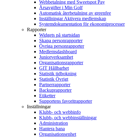
Webbetalning med Sweetspot Pay
Årsavgifter i Min Golf
Automatisk återbetalning av greenfee
Inställningar Aktivera medlemskap
Systemdokumentation för ekonomiprocesser
Rapporter
Widgets på startsidan
Skapa personrapporter
Övriga personrapporter
Medlemsdashboard
Juniorverksamhet
Organisationsrapporter
GIT Hållbarhet
Statistik tidbokning
Statistik Övrigt
Partnerrapporter
Backuprapporter
Etiketter
Supportens favoritrapporter
Inställningar
Klubb- och webbinfo
Klubb- och webbinställningar
Administration
Hantera bana
Organisationsenhet