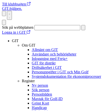
Till klubbsajten
GIT-hjälpen.
Sök på webbplatsen
Logga in i GIT
GIT
Om GIT
Allmänt om GIT
Användare och behörigheter
Inloggning med Freja+
GIT för distrikt
Driftsäkerhet i GIT
Personuppgifter i GIT och Min Golf
Systemdokumentation för ekonomiprocesser
Register
Ny person
Sök person
Personbilden
Maxtak för Golf-ID
Grönt Kort
Handicap