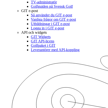
TV-administratör
Golfguiden på Svensk Golf
GIT e-post
Så använder du GIT e-post
Vanliga frågor om GIT e-post
Utbildningar i GIT e-post
Logga in i GIT e-post
API och widgets
GIT Widgets
GIT API-licens
Golfpaket i GIT
Leverantörer med API-koppling