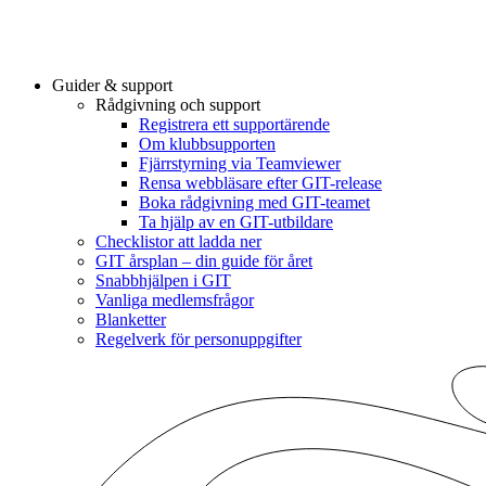
Guider & support
Rådgivning och support
Registrera ett supportärende
Om klubbsupporten
Fjärrstyrning via Teamviewer
Rensa webbläsare efter GIT-release
Boka rådgivning med GIT-teamet
Ta hjälp av en GIT-utbildare
Checklistor att ladda ner
GIT årsplan – din guide för året
Snabbhjälpen i GIT
Vanliga medlemsfrågor
Blanketter
Regelverk för personuppgifter