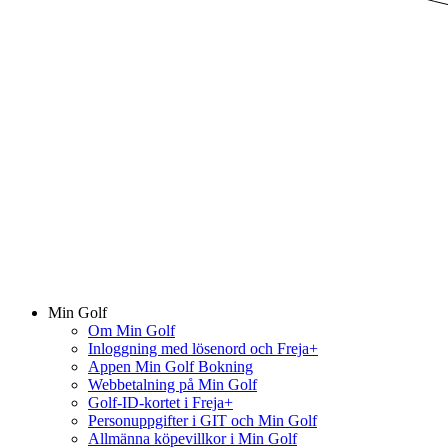
Min Golf
Om Min Golf
Inloggning med lösenord och Freja+
Appen Min Golf Bokning
Webbetalning på Min Golf
Golf-ID-kortet i Freja+
Personuppgifter i GIT och Min Golf
Allmänna köpevillkor i Min Golf