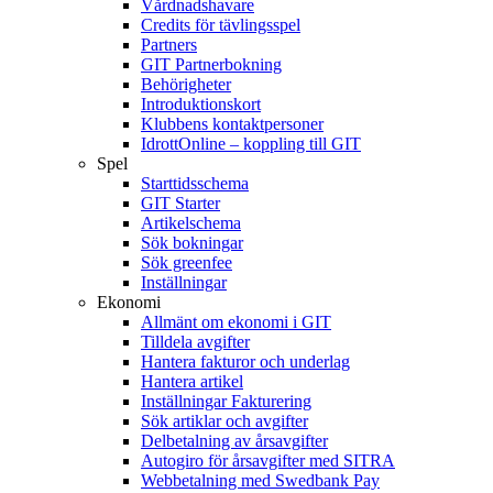
Vårdnadshavare
Credits för tävlingsspel
Partners
GIT Partnerbokning
Behörigheter
Introduktionskort
Klubbens kontaktpersoner
IdrottOnline – koppling till GIT
Spel
Starttidsschema
GIT Starter
Artikelschema
Sök bokningar
Sök greenfee
Inställningar
Ekonomi
Allmänt om ekonomi i GIT
Tilldela avgifter
Hantera fakturor och underlag
Hantera artikel
Inställningar Fakturering
Sök artiklar och avgifter
Delbetalning av årsavgifter
Autogiro för årsavgifter med SITRA
Webbetalning med Swedbank Pay