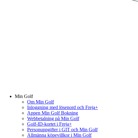
Min Golf
Om Min Golf
Inloggning med lösenord och Freja+
Appen Min Golf Bokning
Webbetalning på Min Golf
Golf-ID-kortet i Freja+
Personuppgifter i GIT och Min Golf
Allmänna köpevillkor i Min Golf