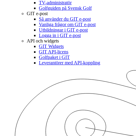
TV-administratör
Golfguiden på Svensk Golf
GIT e-post
Så använder du GIT e-post
Vanliga frågor om GIT e-post
Utbildningar i GIT e-post
Logga in i GIT e-post
API och widgets
GIT Widgets
GIT API-licens
Golfpaket i GIT
Leverantörer med API-koppling