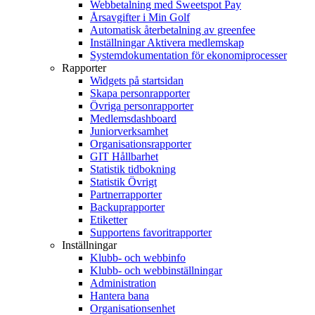
Webbetalning med Sweetspot Pay
Årsavgifter i Min Golf
Automatisk återbetalning av greenfee
Inställningar Aktivera medlemskap
Systemdokumentation för ekonomiprocesser
Rapporter
Widgets på startsidan
Skapa personrapporter
Övriga personrapporter
Medlemsdashboard
Juniorverksamhet
Organisationsrapporter
GIT Hållbarhet
Statistik tidbokning
Statistik Övrigt
Partnerrapporter
Backuprapporter
Etiketter
Supportens favoritrapporter
Inställningar
Klubb- och webbinfo
Klubb- och webbinställningar
Administration
Hantera bana
Organisationsenhet