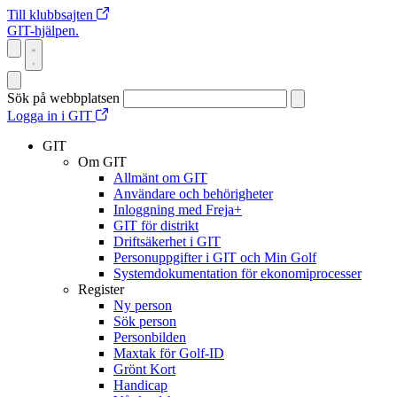
Till klubbsajten
GIT-hjälpen.
Sök på webbplatsen
Logga in i GIT
GIT
Om GIT
Allmänt om GIT
Användare och behörigheter
Inloggning med Freja+
GIT för distrikt
Driftsäkerhet i GIT
Personuppgifter i GIT och Min Golf
Systemdokumentation för ekonomiprocesser
Register
Ny person
Sök person
Personbilden
Maxtak för Golf-ID
Grönt Kort
Handicap