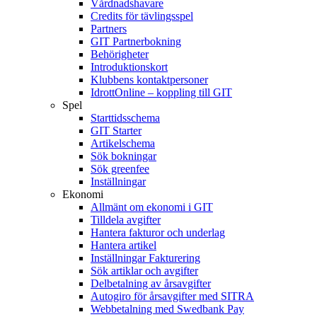
Vårdnadshavare
Credits för tävlingsspel
Partners
GIT Partnerbokning
Behörigheter
Introduktionskort
Klubbens kontaktpersoner
IdrottOnline – koppling till GIT
Spel
Starttidsschema
GIT Starter
Artikelschema
Sök bokningar
Sök greenfee
Inställningar
Ekonomi
Allmänt om ekonomi i GIT
Tilldela avgifter
Hantera fakturor och underlag
Hantera artikel
Inställningar Fakturering
Sök artiklar och avgifter
Delbetalning av årsavgifter
Autogiro för årsavgifter med SITRA
Webbetalning med Swedbank Pay