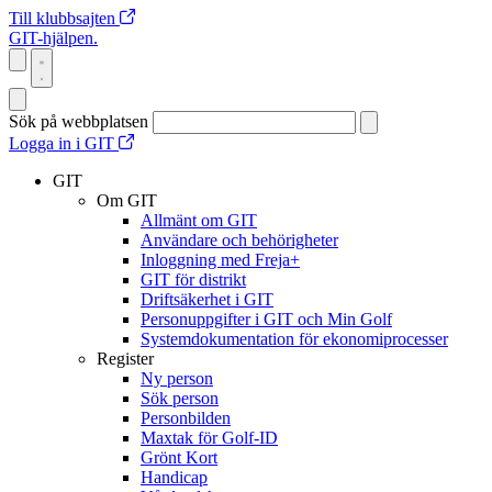
Till klubbsajten
GIT-hjälpen.
Sök på webbplatsen
Logga in i GIT
GIT
Om GIT
Allmänt om GIT
Användare och behörigheter
Inloggning med Freja+
GIT för distrikt
Driftsäkerhet i GIT
Personuppgifter i GIT och Min Golf
Systemdokumentation för ekonomiprocesser
Register
Ny person
Sök person
Personbilden
Maxtak för Golf-ID
Grönt Kort
Handicap