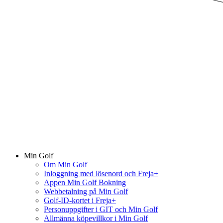
Min Golf
Om Min Golf
Inloggning med lösenord och Freja+
Appen Min Golf Bokning
Webbetalning på Min Golf
Golf-ID-kortet i Freja+
Personuppgifter i GIT och Min Golf
Allmänna köpevillkor i Min Golf