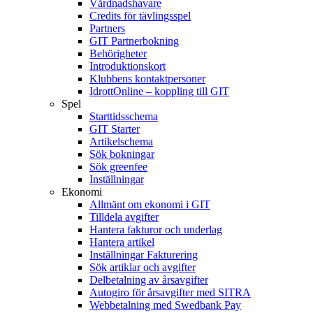
Vårdnadshavare
Credits för tävlingsspel
Partners
GIT Partnerbokning
Behörigheter
Introduktionskort
Klubbens kontaktpersoner
IdrottOnline – koppling till GIT
Spel
Starttidsschema
GIT Starter
Artikelschema
Sök bokningar
Sök greenfee
Inställningar
Ekonomi
Allmänt om ekonomi i GIT
Tilldela avgifter
Hantera fakturor och underlag
Hantera artikel
Inställningar Fakturering
Sök artiklar och avgifter
Delbetalning av årsavgifter
Autogiro för årsavgifter med SITRA
Webbetalning med Swedbank Pay