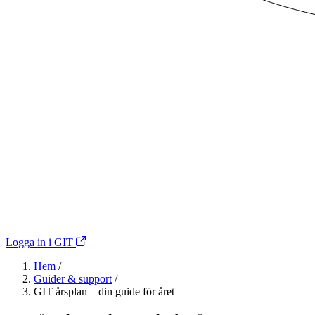
Logga in i GIT
Hem
/
Guider & support
/
GIT årsplan – din guide för året