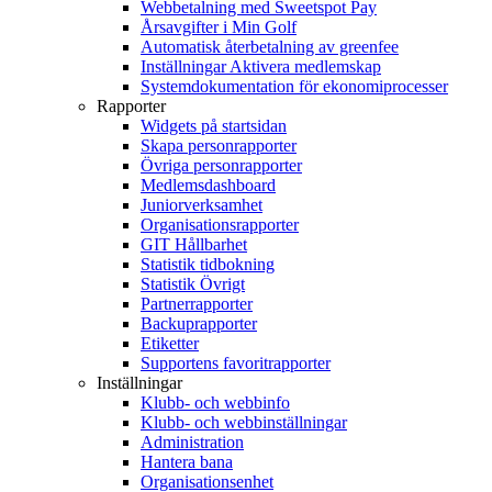
Webbetalning med Sweetspot Pay
Årsavgifter i Min Golf
Automatisk återbetalning av greenfee
Inställningar Aktivera medlemskap
Systemdokumentation för ekonomiprocesser
Rapporter
Widgets på startsidan
Skapa personrapporter
Övriga personrapporter
Medlemsdashboard
Juniorverksamhet
Organisationsrapporter
GIT Hållbarhet
Statistik tidbokning
Statistik Övrigt
Partnerrapporter
Backuprapporter
Etiketter
Supportens favoritrapporter
Inställningar
Klubb- och webbinfo
Klubb- och webbinställningar
Administration
Hantera bana
Organisationsenhet