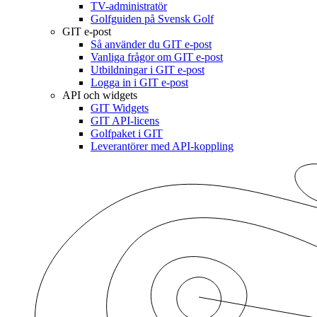
TV-administratör
Golfguiden på Svensk Golf
GIT e-post
Så använder du GIT e-post
Vanliga frågor om GIT e-post
Utbildningar i GIT e-post
Logga in i GIT e-post
API och widgets
GIT Widgets
GIT API-licens
Golfpaket i GIT
Leverantörer med API-koppling