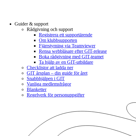
Guider & support
Rådgivning och support
Registrera ett supportärende
Om klubbsupporten
Fjärrstyrning via Teamviewer
Rensa webbläsare efter GIT-release
Boka rådgivning med GIT-teamet
Ta hjälp av en GIT-utbildare
Checklistor att ladda ner
GIT årsplan – din guide för året
Snabbhjälpen i GIT
Vanliga medlemsfrågor
Blanketter
Regelverk för personuppgifter