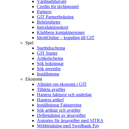
Vårdnadshavare
Credits för tävlingsspel
Partners
GIT Partnerbokning
Behörigheter
Introduktionskort
Klubbens kontaktpersoner
IdrottOnline – koppling till GIT
Spel
Starttidsschema
GIT Starter
Artikelschema
Sök bokningar
Sök greenfee
Inställningar
Ekonomi
Allmänt om ekonomi i GIT
Tilldela avgifter
Hantera fakturor och underlag
Hantera artikel
Inställningar Fakturering
Sök artiklar och avgifter
Delbetalning av årsavgifter
Autogiro för årsavgifter med SITRA
Webbetalning med Swedbank Pay