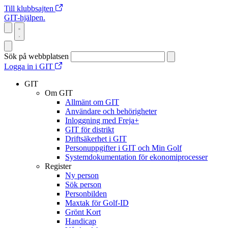
Till klubbsajten
GIT-hjälpen.
Sök på webbplatsen
Logga in i GIT
GIT
Om GIT
Allmänt om GIT
Användare och behörigheter
Inloggning med Freja+
GIT för distrikt
Driftsäkerhet i GIT
Personuppgifter i GIT och Min Golf
Systemdokumentation för ekonomiprocesser
Register
Ny person
Sök person
Personbilden
Maxtak för Golf-ID
Grönt Kort
Handicap