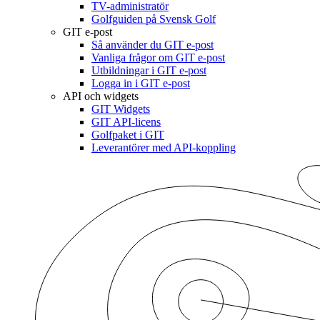
TV-administratör
Golfguiden på Svensk Golf
GIT e-post
Så använder du GIT e-post
Vanliga frågor om GIT e-post
Utbildningar i GIT e-post
Logga in i GIT e-post
API och widgets
GIT Widgets
GIT API-licens
Golfpaket i GIT
Leverantörer med API-koppling