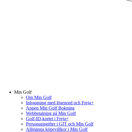
Min Golf
Om Min Golf
Inloggning med lösenord och Freja+
Appen Min Golf Bokning
Webbetalning på Min Golf
Golf-ID-kortet i Freja+
Personuppgifter i GIT och Min Golf
Allmänna köpevillkor i Min Golf