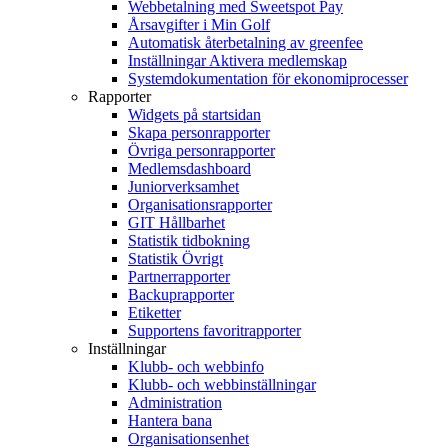
Webbetalning med Sweetspot Pay
Årsavgifter i Min Golf
Automatisk återbetalning av greenfee
Inställningar Aktivera medlemskap
Systemdokumentation för ekonomiprocesser
Rapporter
Widgets på startsidan
Skapa personrapporter
Övriga personrapporter
Medlemsdashboard
Juniorverksamhet
Organisationsrapporter
GIT Hållbarhet
Statistik tidbokning
Statistik Övrigt
Partnerrapporter
Backuprapporter
Etiketter
Supportens favoritrapporter
Inställningar
Klubb- och webbinfo
Klubb- och webbinställningar
Administration
Hantera bana
Organisationsenhet