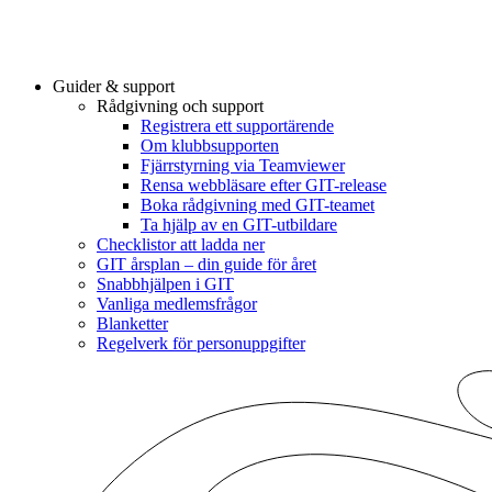
Guider & support
Rådgivning och support
Registrera ett supportärende
Om klubbsupporten
Fjärrstyrning via Teamviewer
Rensa webbläsare efter GIT-release
Boka rådgivning med GIT-teamet
Ta hjälp av en GIT-utbildare
Checklistor att ladda ner
GIT årsplan – din guide för året
Snabbhjälpen i GIT
Vanliga medlemsfrågor
Blanketter
Regelverk för personuppgifter