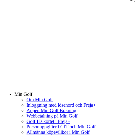
Min Golf
Om Min Golf
Inloggning med lösenord och Freja+
Appen Min Golf Bokning
Webbetalning på Min Golf
Golf-ID-kortet i Freja+
Personuppgifter i GIT och Min Golf
Allmänna köpevillkor i Min Golf