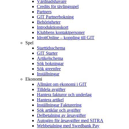
Vårdnadshavare
Credits för tävlingsspel
Partners
GIT Partnerbokning
Behörigheter
Introduktionskort
Klubbens kontaktpersoner
IdrottOnline – koppling till GIT
Spel
Starttidsschema
GIT Starter
Artikelschema
Sök bokningar
Sök greenfee
Inställningar
Ekonomi
Allmänt om ekonomi i GIT
Tilldela avgifter
Hantera fakturor och underlag
Hantera artikel
Inställningar Fakturering
Sök artiklar och avgifter
Delbetalning av årsavgifter
Autogiro för årsavgifter med SITRA
Webbetalning med Swedbank Pay