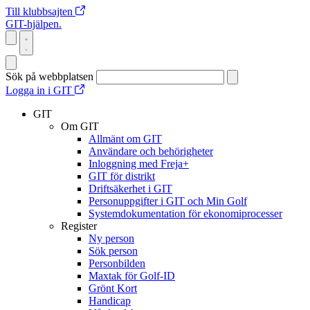
Till klubbsajten
GIT-hjälpen.
Sök på webbplatsen
Logga in i GIT
GIT
Om GIT
Allmänt om GIT
Användare och behörigheter
Inloggning med Freja+
GIT för distrikt
Driftsäkerhet i GIT
Personuppgifter i GIT och Min Golf
Systemdokumentation för ekonomiprocesser
Register
Ny person
Sök person
Personbilden
Maxtak för Golf-ID
Grönt Kort
Handicap