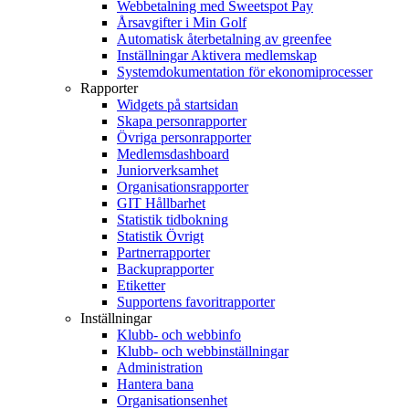
Webbetalning med Sweetspot Pay
Årsavgifter i Min Golf
Automatisk återbetalning av greenfee
Inställningar Aktivera medlemskap
Systemdokumentation för ekonomiprocesser
Rapporter
Widgets på startsidan
Skapa personrapporter
Övriga personrapporter
Medlemsdashboard
Juniorverksamhet
Organisationsrapporter
GIT Hållbarhet
Statistik tidbokning
Statistik Övrigt
Partnerrapporter
Backuprapporter
Etiketter
Supportens favoritrapporter
Inställningar
Klubb- och webbinfo
Klubb- och webbinställningar
Administration
Hantera bana
Organisationsenhet