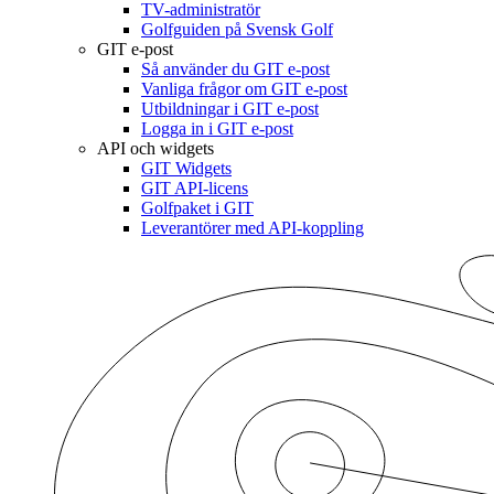
TV-administratör
Golfguiden på Svensk Golf
GIT e-post
Så använder du GIT e-post
Vanliga frågor om GIT e-post
Utbildningar i GIT e-post
Logga in i GIT e-post
API och widgets
GIT Widgets
GIT API-licens
Golfpaket i GIT
Leverantörer med API-koppling