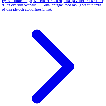
Fysiska utbildningar, webbinarier och digitala självstudier. Här hittar
du en översikt över alla GIT-utbildningar, med möjlighet att filtrera
på område och utbildningsformat.