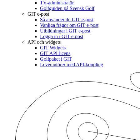
TV-administratör
Golfguiden på Svensk Golf
GIT e-post
Så använder du GIT e-post
Vanliga frågor om GIT e-post
Utbildningar i GIT e-post
Logga in i GIT e-post
API och widgets
GIT Widgets
GIT API-licens
Golfpaket i GIT
Leverantörer med API-koppling