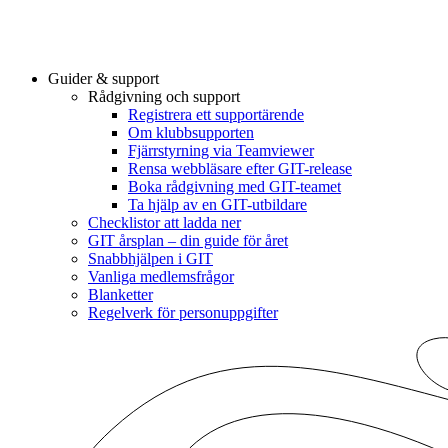
Guider & support
Rådgivning och support
Registrera ett supportärende
Om klubbsupporten
Fjärrstyrning via Teamviewer
Rensa webbläsare efter GIT-release
Boka rådgivning med GIT-teamet
Ta hjälp av en GIT-utbildare
Checklistor att ladda ner
GIT årsplan – din guide för året
Snabbhjälpen i GIT
Vanliga medlemsfrågor
Blanketter
Regelverk för personuppgifter