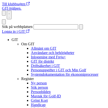
Till klubbsajten
GIT-hjälpen.
Sök på webbplatsen
Logga in i GIT
GIT
Om GIT
Allmänt om GIT
Användare och behörigheter
Inloggning med Freja+
GIT för distrikt
Driftsäkerhet i GIT
Personuppgifter i GIT och Min Golf
Systemdokumentation för ekonomiprocesser
Register
Ny person
Sök person
Personbilden
Maxtak för Golf-ID
Grönt Kort
Handicap