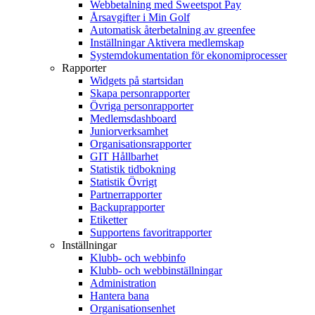
Webbetalning med Sweetspot Pay
Årsavgifter i Min Golf
Automatisk återbetalning av greenfee
Inställningar Aktivera medlemskap
Systemdokumentation för ekonomiprocesser
Rapporter
Widgets på startsidan
Skapa personrapporter
Övriga personrapporter
Medlemsdashboard
Juniorverksamhet
Organisationsrapporter
GIT Hållbarhet
Statistik tidbokning
Statistik Övrigt
Partnerrapporter
Backuprapporter
Etiketter
Supportens favoritrapporter
Inställningar
Klubb- och webbinfo
Klubb- och webbinställningar
Administration
Hantera bana
Organisationsenhet