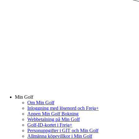
Min Golf
Om Min Golf
Inloggning med lösenord och Freja+
Appen Min Golf Bokning
Webbetalning på Min Golf
Golf-ID-kortet i Freja+
Personuppgifter i GIT och Min Golf
Allmänna köpevillkor i Min Golf