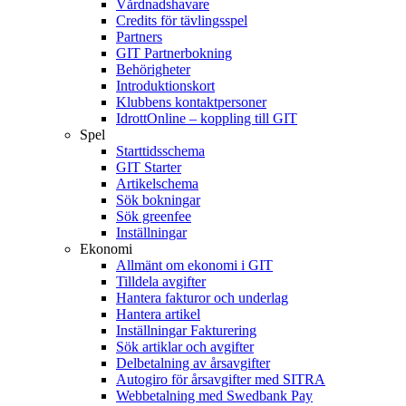
Vårdnadshavare
Credits för tävlingsspel
Partners
GIT Partnerbokning
Behörigheter
Introduktionskort
Klubbens kontaktpersoner
IdrottOnline – koppling till GIT
Spel
Starttidsschema
GIT Starter
Artikelschema
Sök bokningar
Sök greenfee
Inställningar
Ekonomi
Allmänt om ekonomi i GIT
Tilldela avgifter
Hantera fakturor och underlag
Hantera artikel
Inställningar Fakturering
Sök artiklar och avgifter
Delbetalning av årsavgifter
Autogiro för årsavgifter med SITRA
Webbetalning med Swedbank Pay