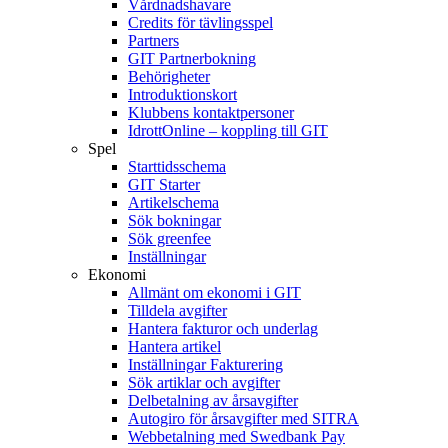
Vårdnadshavare
Credits för tävlingsspel
Partners
GIT Partnerbokning
Behörigheter
Introduktionskort
Klubbens kontaktpersoner
IdrottOnline – koppling till GIT
Spel
Starttidsschema
GIT Starter
Artikelschema
Sök bokningar
Sök greenfee
Inställningar
Ekonomi
Allmänt om ekonomi i GIT
Tilldela avgifter
Hantera fakturor och underlag
Hantera artikel
Inställningar Fakturering
Sök artiklar och avgifter
Delbetalning av årsavgifter
Autogiro för årsavgifter med SITRA
Webbetalning med Swedbank Pay