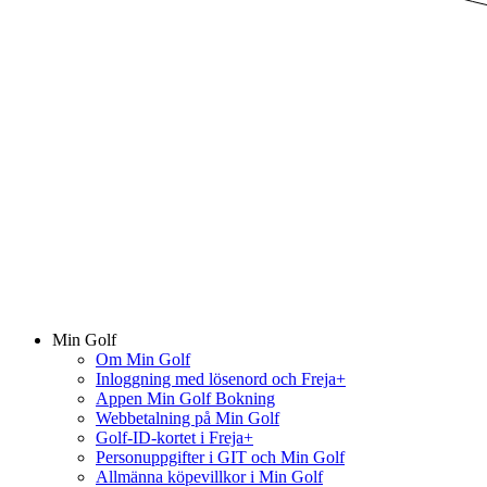
Min Golf
Om Min Golf
Inloggning med lösenord och Freja+
Appen Min Golf Bokning
Webbetalning på Min Golf
Golf-ID-kortet i Freja+
Personuppgifter i GIT och Min Golf
Allmänna köpevillkor i Min Golf