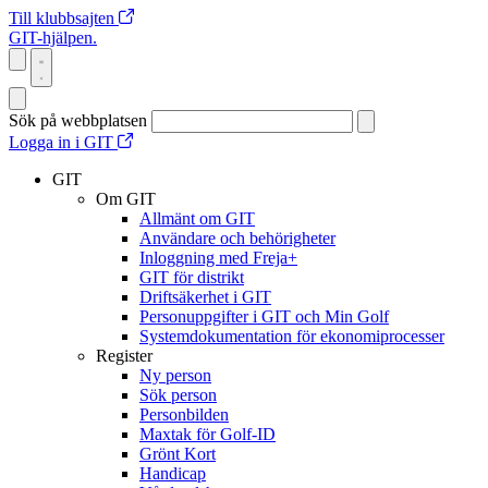
Till klubbsajten
GIT-hjälpen.
Sök på webbplatsen
Logga in i GIT
GIT
Om GIT
Allmänt om GIT
Användare och behörigheter
Inloggning med Freja+
GIT för distrikt
Driftsäkerhet i GIT
Personuppgifter i GIT och Min Golf
Systemdokumentation för ekonomiprocesser
Register
Ny person
Sök person
Personbilden
Maxtak för Golf-ID
Grönt Kort
Handicap