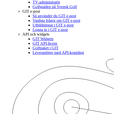
TV-administratör
Golfguiden på Svensk Golf
GIT e-post
Så använder du GIT e-post
Vanliga frågor om GIT e-post
Utbildningar i GIT e-post
Logga in i GIT e-post
API och widgets
GIT Widgets
GIT API-licens
Golfpaket i GIT
Leverantörer med API-koppling