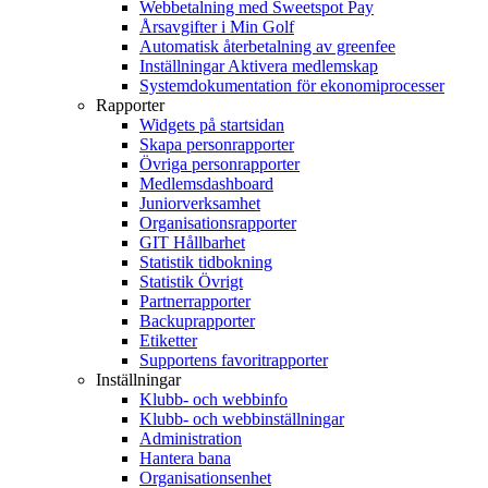
Webbetalning med Sweetspot Pay
Årsavgifter i Min Golf
Automatisk återbetalning av greenfee
Inställningar Aktivera medlemskap
Systemdokumentation för ekonomiprocesser
Rapporter
Widgets på startsidan
Skapa personrapporter
Övriga personrapporter
Medlemsdashboard
Juniorverksamhet
Organisationsrapporter
GIT Hållbarhet
Statistik tidbokning
Statistik Övrigt
Partnerrapporter
Backuprapporter
Etiketter
Supportens favoritrapporter
Inställningar
Klubb- och webbinfo
Klubb- och webbinställningar
Administration
Hantera bana
Organisationsenhet