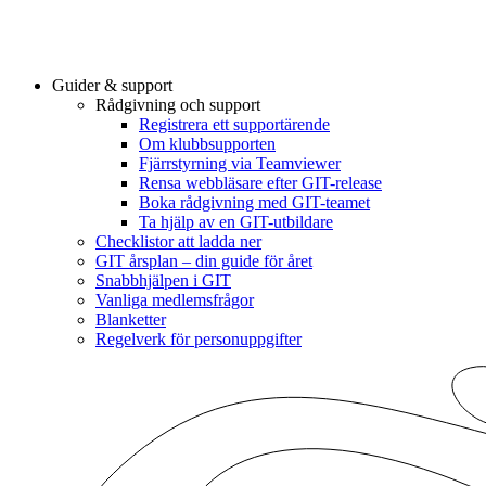
Guider & support
Rådgivning och support
Registrera ett supportärende
Om klubbsupporten
Fjärrstyrning via Teamviewer
Rensa webbläsare efter GIT-release
Boka rådgivning med GIT-teamet
Ta hjälp av en GIT-utbildare
Checklistor att ladda ner
GIT årsplan – din guide för året
Snabbhjälpen i GIT
Vanliga medlemsfrågor
Blanketter
Regelverk för personuppgifter