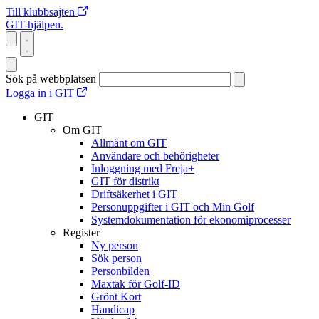
Till klubbsajten
GIT-hjälpen.
Sök på webbplatsen
Logga in i GIT
GIT
Om GIT
Allmänt om GIT
Användare och behörigheter
Inloggning med Freja+
GIT för distrikt
Driftsäkerhet i GIT
Personuppgifter i GIT och Min Golf
Systemdokumentation för ekonomiprocesser
Register
Ny person
Sök person
Personbilden
Maxtak för Golf-ID
Grönt Kort
Handicap