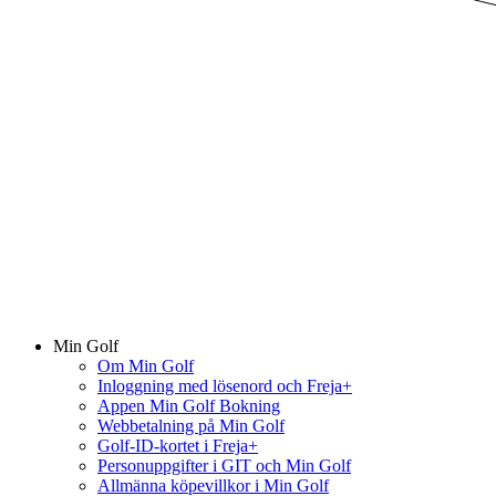
Min Golf
Om Min Golf
Inloggning med lösenord och Freja+
Appen Min Golf Bokning
Webbetalning på Min Golf
Golf-ID-kortet i Freja+
Personuppgifter i GIT och Min Golf
Allmänna köpevillkor i Min Golf