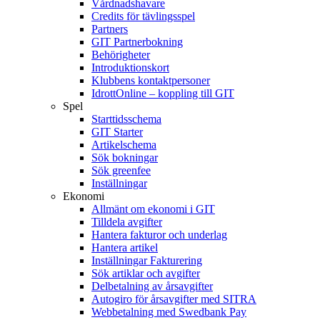
Vårdnadshavare
Credits för tävlingsspel
Partners
GIT Partnerbokning
Behörigheter
Introduktionskort
Klubbens kontaktpersoner
IdrottOnline – koppling till GIT
Spel
Starttidsschema
GIT Starter
Artikelschema
Sök bokningar
Sök greenfee
Inställningar
Ekonomi
Allmänt om ekonomi i GIT
Tilldela avgifter
Hantera fakturor och underlag
Hantera artikel
Inställningar Fakturering
Sök artiklar och avgifter
Delbetalning av årsavgifter
Autogiro för årsavgifter med SITRA
Webbetalning med Swedbank Pay