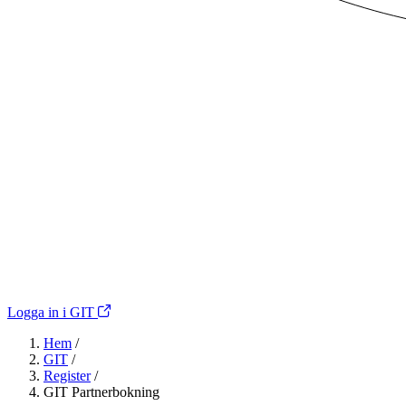
Logga in i GIT
Hem
/
GIT
/
Register
/
GIT Partnerbokning