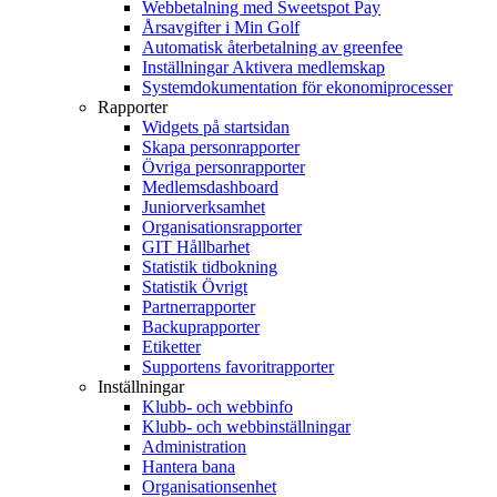
Webbetalning med Sweetspot Pay
Årsavgifter i Min Golf
Automatisk återbetalning av greenfee
Inställningar Aktivera medlemskap
Systemdokumentation för ekonomiprocesser
Rapporter
Widgets på startsidan
Skapa personrapporter
Övriga personrapporter
Medlemsdashboard
Juniorverksamhet
Organisationsrapporter
GIT Hållbarhet
Statistik tidbokning
Statistik Övrigt
Partnerrapporter
Backuprapporter
Etiketter
Supportens favoritrapporter
Inställningar
Klubb- och webbinfo
Klubb- och webbinställningar
Administration
Hantera bana
Organisationsenhet