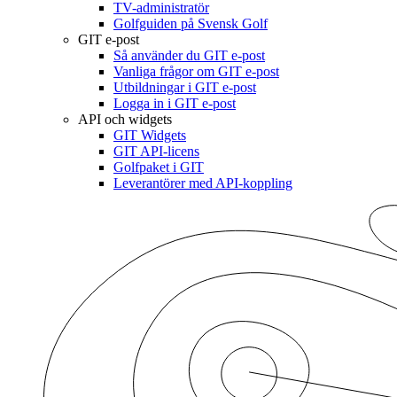
TV-administratör
Golfguiden på Svensk Golf
GIT e-post
Så använder du GIT e-post
Vanliga frågor om GIT e-post
Utbildningar i GIT e-post
Logga in i GIT e-post
API och widgets
GIT Widgets
GIT API-licens
Golfpaket i GIT
Leverantörer med API-koppling