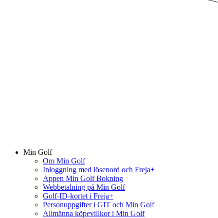
Min Golf
Om Min Golf
Inloggning med lösenord och Freja+
Appen Min Golf Bokning
Webbetalning på Min Golf
Golf-ID-kortet i Freja+
Personuppgifter i GIT och Min Golf
Allmänna köpevillkor i Min Golf