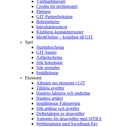
Vårdnadshavare
Credits för tävlingsspel
Partners
GIT Partnerbokning
Behörigheter
Introduktionskort
Klubbens kontaktpersoner
IdrottOnline – koppling till GIT
Spel
Starttidsschema
GIT Starter
Artikelschema
Sök bokningar
Sök greenfee
Inställningar
Ekonomi
Allmänt om ekonomi i GIT
Tilldela avgifter
Hantera fakturor och underlag
Hantera artikel
Inställningar Fakturering
Sök artiklar och avgifter
Delbetalning av årsavgifter
Autogiro för årsavgifter med SITRA
Webbetalning med Swedbank Pay