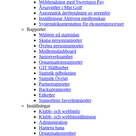
Webbetalning med Sweetspot Pay
Årsavgifter i Min Golf
Automatisk återbetalning av greenfee
Inställningar Aktivera medlemskap
Systemdokumentation för ekonomiprocesser
Rapporter
Widgets på startsidan
Skapa personrapporter
Övriga personrapporter
Medlemsdashboard
Juniorverksamhet
Organisationsrapporter
GIT Hållbarhet
Statistik tidbokning
Statistik Övrigt
Partnerrapporter
Backuprapporter
Etiketter
Supportens favoritrapporter
Inställningar
Klubb- och webbinfo
Klubb- och webbinställningar
Administration
Hantera bana
Organisationsenhet