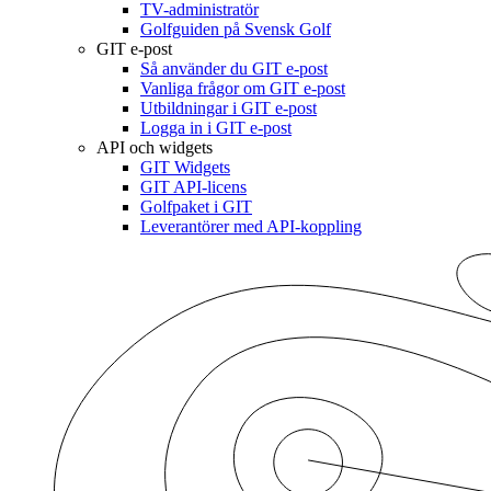
TV-administratör
Golfguiden på Svensk Golf
GIT e-post
Så använder du GIT e-post
Vanliga frågor om GIT e-post
Utbildningar i GIT e-post
Logga in i GIT e-post
API och widgets
GIT Widgets
GIT API-licens
Golfpaket i GIT
Leverantörer med API-koppling