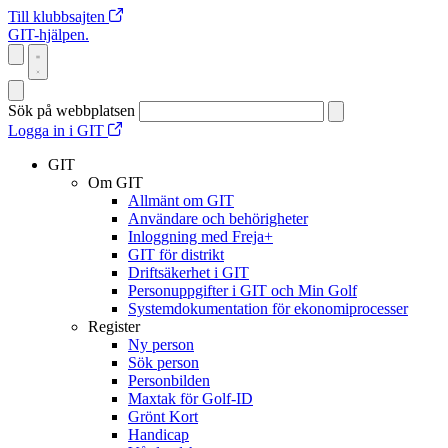
Till klubbsajten
GIT-hjälpen.
Sök på webbplatsen
Logga in i GIT
GIT
Om GIT
Allmänt om GIT
Användare och behörigheter
Inloggning med Freja+
GIT för distrikt
Driftsäkerhet i GIT
Personuppgifter i GIT och Min Golf
Systemdokumentation för ekonomiprocesser
Register
Ny person
Sök person
Personbilden
Maxtak för Golf-ID
Grönt Kort
Handicap