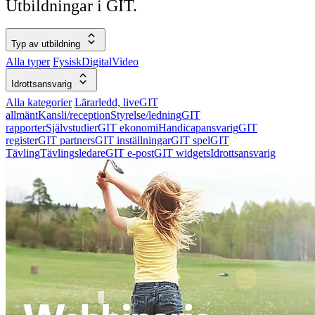
Utbildningar i GIT.
Typ av utbildning
Alla typer
Fysisk
Digital
Video
Idrottsansvarig
Alla kategorier
Lärarledd, live
GIT
allmänt
Kansli/reception
Styrelse/ledning
GIT
rapporter
Självstudier
GIT ekonomi
Handicapansvarig
GIT
register
GIT partners
GIT inställningar
GIT spel
GIT
Tävling
Tävlingsledare
GIT e-post
GIT widgets
Idrottsansvarig