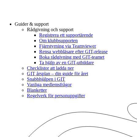
Guider & support
Rådgivning och support
Registrera ett supportärende
Om klubbsupporten
Fjärrstyrning via Teamviewer
Rensa webbläsare efter GIT-release
Boka rådgivning med GIT-teamet
Ta hjälp av en GIT-utbildare
Checklistor att ladda ner
GIT årsplan – din guide för året
Snabbhjälpen i GIT
Vanliga medlemsfrågor
Blanketter
Regelverk för personuppgifter