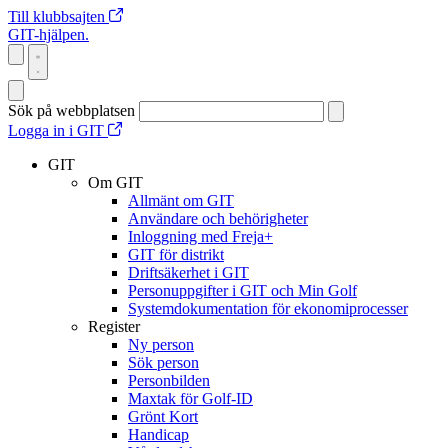
Till klubbsajten
GIT-hjälpen.
Sök på webbplatsen
Logga in i GIT
GIT
Om GIT
Allmänt om GIT
Användare och behörigheter
Inloggning med Freja+
GIT för distrikt
Driftsäkerhet i GIT
Personuppgifter i GIT och Min Golf
Systemdokumentation för ekonomiprocesser
Register
Ny person
Sök person
Personbilden
Maxtak för Golf-ID
Grönt Kort
Handicap