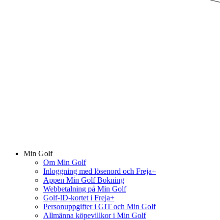
Min Golf
Om Min Golf
Inloggning med lösenord och Freja+
Appen Min Golf Bokning
Webbetalning på Min Golf
Golf-ID-kortet i Freja+
Personuppgifter i GIT och Min Golf
Allmänna köpevillkor i Min Golf