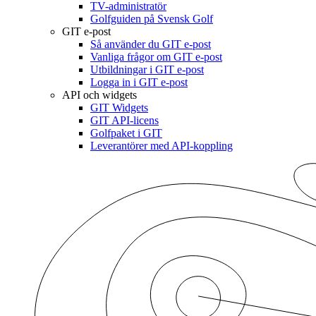
TV-administratör
Golfguiden på Svensk Golf
GIT e-post
Så använder du GIT e-post
Vanliga frågor om GIT e-post
Utbildningar i GIT e-post
Logga in i GIT e-post
API och widgets
GIT Widgets
GIT API-licens
Golfpaket i GIT
Leverantörer med API-koppling