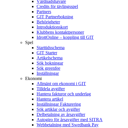
Vårdnadshavare
Credits för tävlingsspel
Partners
GIT Partnerbokning
Behörigheter
Introduktionskort
Klubbens kontaktpersoner
IdrottOnline – koppling till GIT
Spel
Starttidsschema
GIT Starter
Artikelschema
Sök bokningar
Sök greenfee
Inställningar
Ekonomi
Allmänt om ekonomi i GIT
Tilldela avgifter
Hantera fakturor och underlag
Hantera artikel
Inställningar Fakturering
Sök artiklar och avgifter
Delbetalning av årsavgifter
Autogiro för årsavgifter med SITRA
Webbetalning med Swedbank Pay