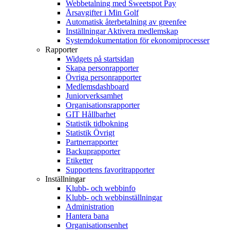
Webbetalning med Sweetspot Pay
Årsavgifter i Min Golf
Automatisk återbetalning av greenfee
Inställningar Aktivera medlemskap
Systemdokumentation för ekonomiprocesser
Rapporter
Widgets på startsidan
Skapa personrapporter
Övriga personrapporter
Medlemsdashboard
Juniorverksamhet
Organisationsrapporter
GIT Hållbarhet
Statistik tidbokning
Statistik Övrigt
Partnerrapporter
Backuprapporter
Etiketter
Supportens favoritrapporter
Inställningar
Klubb- och webbinfo
Klubb- och webbinställningar
Administration
Hantera bana
Organisationsenhet