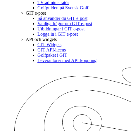
TV-administratör
Golfguiden på Svensk Golf
GIT e-post
Så använder du GIT e-post
Vanliga frågor om GIT e-post
Utbildningar i GIT e-post
Logga in i GIT e-post
API och widgets
GIT Widgets
GIT API-licens
Golfpaket i GIT
Leverantörer med API-koppling