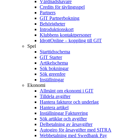
Vårdnadshavare
Credits för tävlingsspel
Partners
GIT Partnerbokning
Behörigheter
Introduktionskort
Klubbens kontaktpersoner
IdrottOnline – koppling till GIT
Spel
Starttidsschema
GIT Starter
Artikelschema
Sök bokningar
Sök greenfee
Inställningar
Ekonomi
Allmänt om ekonomi i GIT
Tilldela avgifter
Hantera fakturor och underlag
Hantera artikel
Inställningar Fakturering
Sök artiklar och avgifter
Delbetalning av årsavgifter
Autogiro för årsavgifter med SITRA
Webbetalning med Swedbank Pay