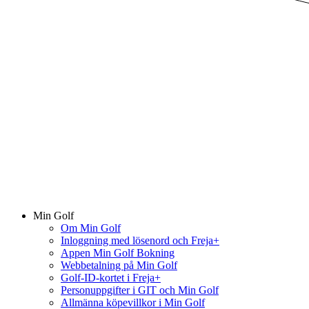
Min Golf
Om Min Golf
Inloggning med lösenord och Freja+
Appen Min Golf Bokning
Webbetalning på Min Golf
Golf-ID-kortet i Freja+
Personuppgifter i GIT och Min Golf
Allmänna köpevillkor i Min Golf