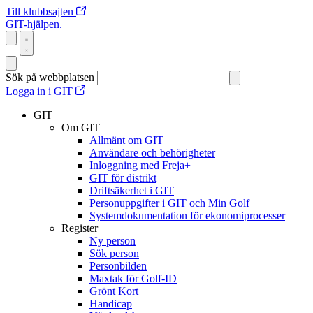
Till klubbsajten
GIT-hjälpen.
Sök på webbplatsen
Logga in i GIT
GIT
Om GIT
Allmänt om GIT
Användare och behörigheter
Inloggning med Freja+
GIT för distrikt
Driftsäkerhet i GIT
Personuppgifter i GIT och Min Golf
Systemdokumentation för ekonomiprocesser
Register
Ny person
Sök person
Personbilden
Maxtak för Golf-ID
Grönt Kort
Handicap