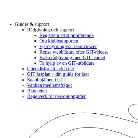
Guider & support
Rådgivning och support
Registrera ett supportärende
Om klubbsupporten
Fjärrstyrning via Teamviewer
Rensa webbläsare efter GIT-release
Boka rådgivning med GIT-teamet
Ta hjälp av en GIT-utbildare
Checklistor att ladda ner
GIT årsplan – din guide för året
Snabbhjälpen i GIT
Vanliga medlemsfrågor
Blanketter
Regelverk för personuppgifter