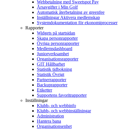
Webbetalning med Sweetspot Pay
Årsavgifter i Min Golf
Automatisk återbetalning av greenfee
Inställningar Aktivera medlemskap
Systemdokumentation för ekonomiprocesser
Rapporter
Widgets på startsidan
Skapa personrapporter
Övriga personrapporter
Medlemsdashboard
Juniorverksamhet
Organisationsrapporter
GIT Hållbarhet
Statistik tidbokning
Statistik Övrigt
Partnerrapporter
Backuprapporter
Etiketter
Supportens favoritrapporter
Inställningar
Klubb- och webbinfo
Klubb- och webbinställningar
Administration
Hantera bana
Organisationsenhet