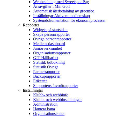
Webbetalning med Sweetspot Pay
Årsavgifter i Min Golf
Automatisk återbetalning av greenfee
Inställningar Aktivera medlemskap
Systemdokumentation för ekonomiprocesser
Rapporter
Widgets på startsidan
Skapa personrapporter
Övriga personrapporter
Medlemsdashboard
Juniorverksamhet
Organisationsrapporter
GIT Hållbarhet
Statistik tidbokning
Statistik Övrigt
Partnerrapporter
Backuprapporter
Etiketter
Supportens favoritrapporter
Inställningar
Klubb- och webbinfo
Klubb- och webbinställningar
Administration
Hantera bana
Organisationsenhet