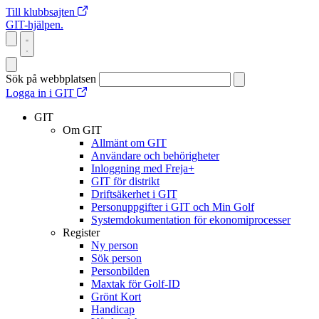
Till klubbsajten
GIT-hjälpen.
Sök på webbplatsen
Logga in i GIT
GIT
Om GIT
Allmänt om GIT
Användare och behörigheter
Inloggning med Freja+
GIT för distrikt
Driftsäkerhet i GIT
Personuppgifter i GIT och Min Golf
Systemdokumentation för ekonomiprocesser
Register
Ny person
Sök person
Personbilden
Maxtak för Golf-ID
Grönt Kort
Handicap