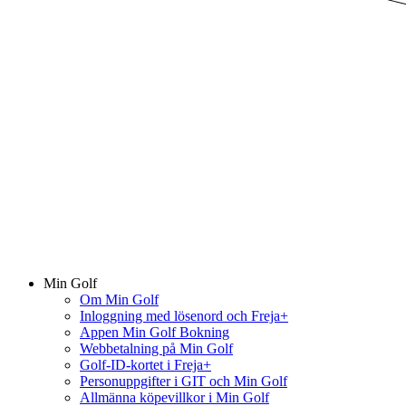
Min Golf
Om Min Golf
Inloggning med lösenord och Freja+
Appen Min Golf Bokning
Webbetalning på Min Golf
Golf-ID-kortet i Freja+
Personuppgifter i GIT och Min Golf
Allmänna köpevillkor i Min Golf