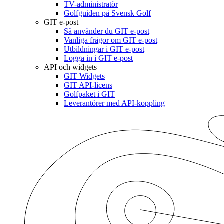
TV-administratör
Golfguiden på Svensk Golf
GIT e-post
Så använder du GIT e-post
Vanliga frågor om GIT e-post
Utbildningar i GIT e-post
Logga in i GIT e-post
API och widgets
GIT Widgets
GIT API-licens
Golfpaket i GIT
Leverantörer med API-koppling