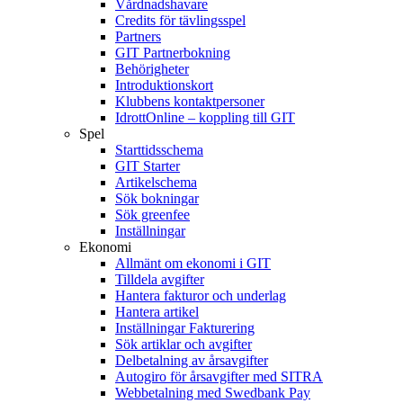
Vårdnadshavare
Credits för tävlingsspel
Partners
GIT Partnerbokning
Behörigheter
Introduktionskort
Klubbens kontaktpersoner
IdrottOnline – koppling till GIT
Spel
Starttidsschema
GIT Starter
Artikelschema
Sök bokningar
Sök greenfee
Inställningar
Ekonomi
Allmänt om ekonomi i GIT
Tilldela avgifter
Hantera fakturor och underlag
Hantera artikel
Inställningar Fakturering
Sök artiklar och avgifter
Delbetalning av årsavgifter
Autogiro för årsavgifter med SITRA
Webbetalning med Swedbank Pay