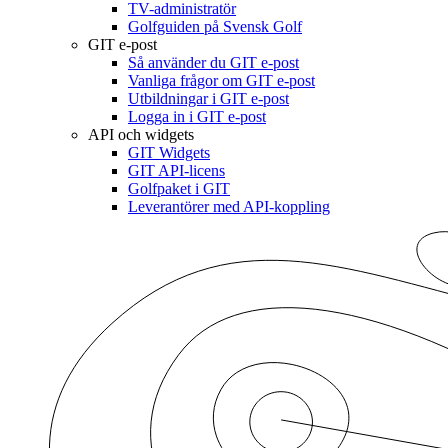
TV-administratör
Golfguiden på Svensk Golf
GIT e-post
Så använder du GIT e-post
Vanliga frågor om GIT e-post
Utbildningar i GIT e-post
Logga in i GIT e-post
API och widgets
GIT Widgets
GIT API-licens
Golfpaket i GIT
Leverantörer med API-koppling