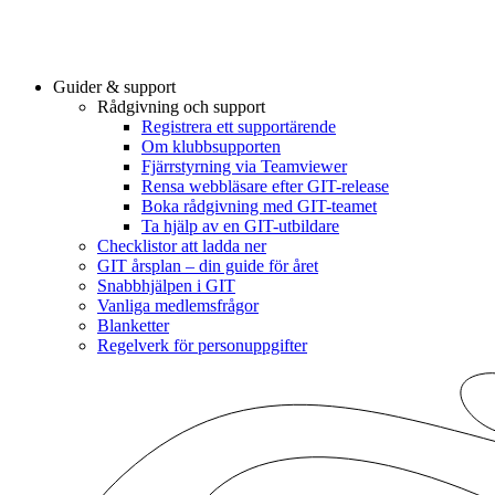
Guider & support
Rådgivning och support
Registrera ett supportärende
Om klubbsupporten
Fjärrstyrning via Teamviewer
Rensa webbläsare efter GIT-release
Boka rådgivning med GIT-teamet
Ta hjälp av en GIT-utbildare
Checklistor att ladda ner
GIT årsplan – din guide för året
Snabbhjälpen i GIT
Vanliga medlemsfrågor
Blanketter
Regelverk för personuppgifter