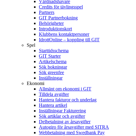
Vårdnadshavare
Credits för tävlingsspel
Partners
GIT Partnerbokning
Behörigheter
Introduktionskort
Klubbens kontaktpersoner
IdrottOnline – koppling till GIT
Spel
Starttidsschema
GIT Starter
Artikelschema
Sök bokningar
Sök greenfee
Inställningar
Ekonomi
Allmänt om ekonomi i GIT
Tilldela avgifter
Hantera fakturor och underlag
Hantera artikel
Inställningar Fakturering
Sök artiklar och avgifter
Delbetalning av årsavgifter
Autogiro för årsavgifter med SITRA
Webbetalning med Swedbank Pay