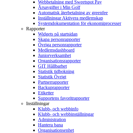
Webbetalning med Sweetspot Pay
Årsavgifter i Min Golf
Automatisk återbetalning av greenfee
Inställningar Aktivera medlemskap
Systemdokumentation för ekonomiprocesser
Rapporter
Widgets på startsidan
Skapa personrapporter
Övriga personrapporter
Medlemsdashboard
Juniorverksamhet
Organisationsrapporter
GIT Hållbarhet
Statistik tidbokning
Statistik Övrigt
Partnerrapporter
Backuprapporter
Etiketter
Supportens favoritrapporter
Inställningar
Klubb- och webbinfo
Klubb- och webbinställningar
Administration
Hantera bana
Organisationsenhet