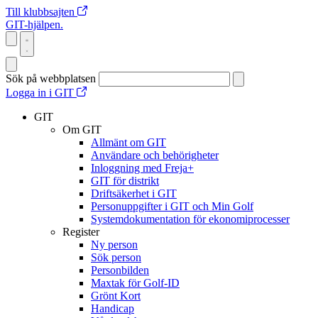
Till klubbsajten
GIT-hjälpen.
Sök på webbplatsen
Logga in i GIT
GIT
Om GIT
Allmänt om GIT
Användare och behörigheter
Inloggning med Freja+
GIT för distrikt
Driftsäkerhet i GIT
Personuppgifter i GIT och Min Golf
Systemdokumentation för ekonomiprocesser
Register
Ny person
Sök person
Personbilden
Maxtak för Golf-ID
Grönt Kort
Handicap