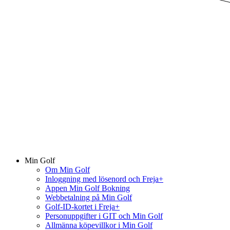
Min Golf
Om Min Golf
Inloggning med lösenord och Freja+
Appen Min Golf Bokning
Webbetalning på Min Golf
Golf-ID-kortet i Freja+
Personuppgifter i GIT och Min Golf
Allmänna köpevillkor i Min Golf