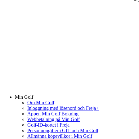
Min Golf
Om Min Golf
Inloggning med lösenord och Freja+
Appen Min Golf Bokning
Webbetalning på Min Golf
Golf-ID-kortet i Freja+
Personuppgifter i GIT och Min Golf
Allmänna köpevillkor i Min Golf