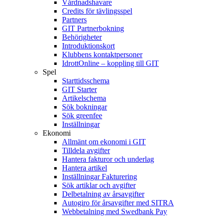
Vårdnadshavare
Credits för tävlingsspel
Partners
GIT Partnerbokning
Behörigheter
Introduktionskort
Klubbens kontaktpersoner
IdrottOnline – koppling till GIT
Spel
Starttidsschema
GIT Starter
Artikelschema
Sök bokningar
Sök greenfee
Inställningar
Ekonomi
Allmänt om ekonomi i GIT
Tilldela avgifter
Hantera fakturor och underlag
Hantera artikel
Inställningar Fakturering
Sök artiklar och avgifter
Delbetalning av årsavgifter
Autogiro för årsavgifter med SITRA
Webbetalning med Swedbank Pay