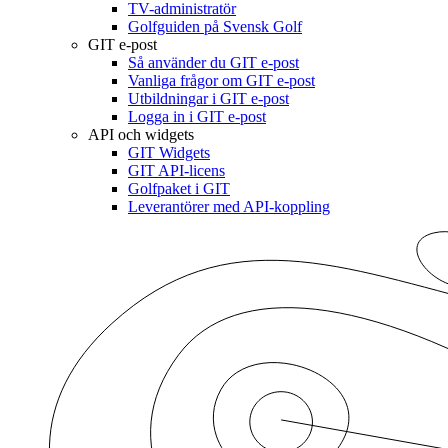
TV-administratör
Golfguiden på Svensk Golf
GIT e-post
Så använder du GIT e-post
Vanliga frågor om GIT e-post
Utbildningar i GIT e-post
Logga in i GIT e-post
API och widgets
GIT Widgets
GIT API-licens
Golfpaket i GIT
Leverantörer med API-koppling