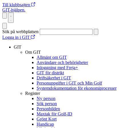
Till klubbsajten
GIT-hjälpen.
Sök på webbplatsen
Logga in i GIT
GIT
Om GIT
Allmänt om GIT
Användare och behörigheter
Inloggning med Freja+
GIT för distrikt
Driftsäkerhet i GIT
Personuppgifter i GIT och Min Golf
Systemdokumentation för ekonomiprocesser
Register
Ny person
Sök person
Personbilden
Maxtak för Golf-ID
Grönt Kort
Handicap