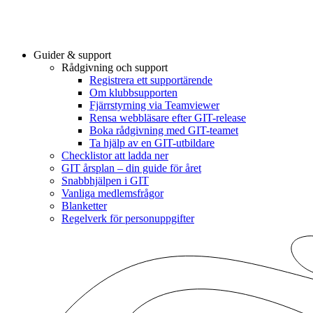
Guider & support
Rådgivning och support
Registrera ett supportärende
Om klubbsupporten
Fjärrstyrning via Teamviewer
Rensa webbläsare efter GIT-release
Boka rådgivning med GIT-teamet
Ta hjälp av en GIT-utbildare
Checklistor att ladda ner
GIT årsplan – din guide för året
Snabbhjälpen i GIT
Vanliga medlemsfrågor
Blanketter
Regelverk för personuppgifter