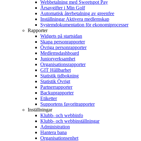
Webbetalning med Sweetspot Pay
Årsavgifter i Min Golf
Automatisk återbetalning av greenfee
Inställningar Aktivera medlemskap
Systemdokumentation för ekonomiprocesser
Rapporter
Widgets på startsidan
Skapa personrapporter
Övriga personrapporter
Medlemsdashboard
Juniorverksamhet
Organisationsrapporter
GIT Hållbarhet
Statistik tidbokning
Statistik Övrigt
Partnerrapporter
Backuprapporter
Etiketter
Supportens favoritrapporter
Inställningar
Klubb- och webbinfo
Klubb- och webbinställningar
Administration
Hantera bana
Organisationsenhet