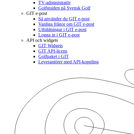
TV-administratör
Golfguiden på Svensk Golf
GIT e-post
Så använder du GIT e-post
Vanliga frågor om GIT e-post
Utbildningar i GIT e-post
Logga in i GIT e-post
API och widgets
GIT Widgets
GIT API-licens
Golfpaket i GIT
Leverantörer med API-koppling