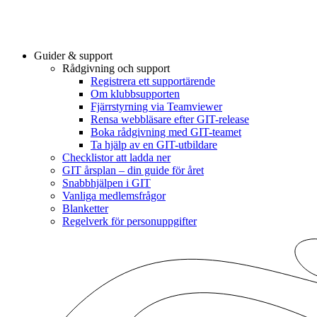
Guider & support
Rådgivning och support
Registrera ett supportärende
Om klubbsupporten
Fjärrstyrning via Teamviewer
Rensa webbläsare efter GIT-release
Boka rådgivning med GIT-teamet
Ta hjälp av en GIT-utbildare
Checklistor att ladda ner
GIT årsplan – din guide för året
Snabbhjälpen i GIT
Vanliga medlemsfrågor
Blanketter
Regelverk för personuppgifter