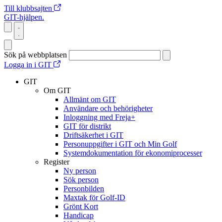
Till klubbsajten
GIT-hjälpen.
Sök på webbplatsen
Logga in i GIT
GIT
Om GIT
Allmänt om GIT
Användare och behörigheter
Inloggning med Freja+
GIT för distrikt
Driftsäkerhet i GIT
Personuppgifter i GIT och Min Golf
Systemdokumentation för ekonomiprocesser
Register
Ny person
Sök person
Personbilden
Maxtak för Golf-ID
Grönt Kort
Handicap