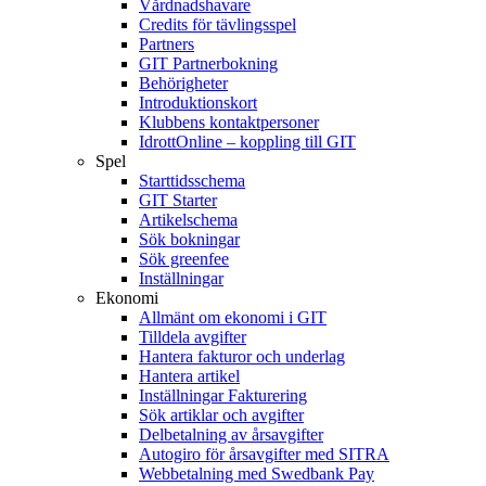
Vårdnadshavare
Credits för tävlingsspel
Partners
GIT Partnerbokning
Behörigheter
Introduktionskort
Klubbens kontaktpersoner
IdrottOnline – koppling till GIT
Spel
Starttidsschema
GIT Starter
Artikelschema
Sök bokningar
Sök greenfee
Inställningar
Ekonomi
Allmänt om ekonomi i GIT
Tilldela avgifter
Hantera fakturor och underlag
Hantera artikel
Inställningar Fakturering
Sök artiklar och avgifter
Delbetalning av årsavgifter
Autogiro för årsavgifter med SITRA
Webbetalning med Swedbank Pay