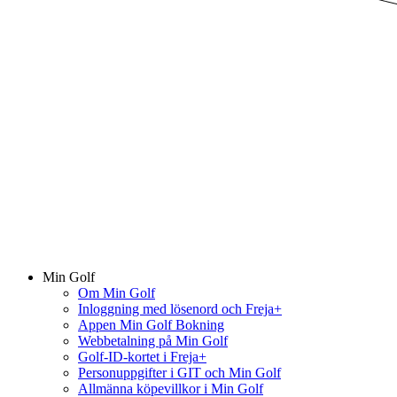
Min Golf
Om Min Golf
Inloggning med lösenord och Freja+
Appen Min Golf Bokning
Webbetalning på Min Golf
Golf-ID-kortet i Freja+
Personuppgifter i GIT och Min Golf
Allmänna köpevillkor i Min Golf