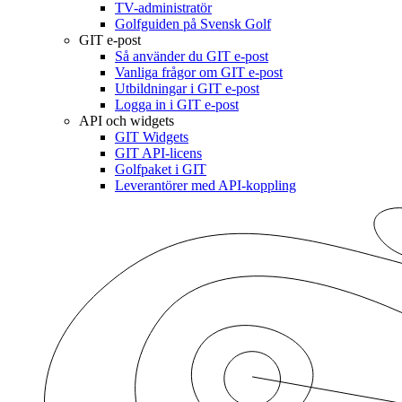
TV-administratör
Golfguiden på Svensk Golf
GIT e-post
Så använder du GIT e-post
Vanliga frågor om GIT e-post
Utbildningar i GIT e-post
Logga in i GIT e-post
API och widgets
GIT Widgets
GIT API-licens
Golfpaket i GIT
Leverantörer med API-koppling