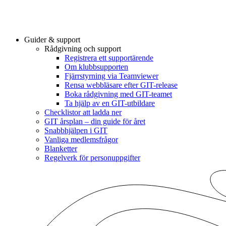
Guider & support
Rådgivning och support
Registrera ett supportärende
Om klubbsupporten
Fjärrstyrning via Teamviewer
Rensa webbläsare efter GIT-release
Boka rådgivning med GIT-teamet
Ta hjälp av en GIT-utbildare
Checklistor att ladda ner
GIT årsplan – din guide för året
Snabbhjälpen i GIT
Vanliga medlemsfrågor
Blanketter
Regelverk för personuppgifter