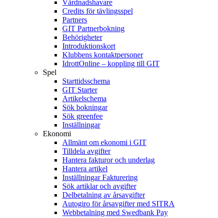
Vårdnadshavare
Credits för tävlingsspel
Partners
GIT Partnerbokning
Behörigheter
Introduktionskort
Klubbens kontaktpersoner
IdrottOnline – koppling till GIT
Spel
Starttidsschema
GIT Starter
Artikelschema
Sök bokningar
Sök greenfee
Inställningar
Ekonomi
Allmänt om ekonomi i GIT
Tilldela avgifter
Hantera fakturor och underlag
Hantera artikel
Inställningar Fakturering
Sök artiklar och avgifter
Delbetalning av årsavgifter
Autogiro för årsavgifter med SITRA
Webbetalning med Swedbank Pay