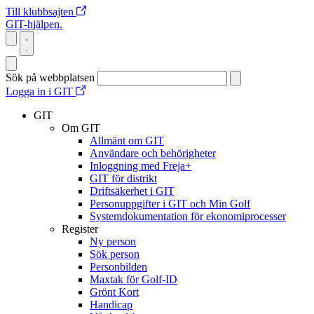
Till klubbsajten
GIT-hjälpen.
Sök på webbplatsen
Logga in i GIT
GIT
Om GIT
Allmänt om GIT
Användare och behörigheter
Inloggning med Freja+
GIT för distrikt
Driftsäkerhet i GIT
Personuppgifter i GIT och Min Golf
Systemdokumentation för ekonomiprocesser
Register
Ny person
Sök person
Personbilden
Maxtak för Golf-ID
Grönt Kort
Handicap