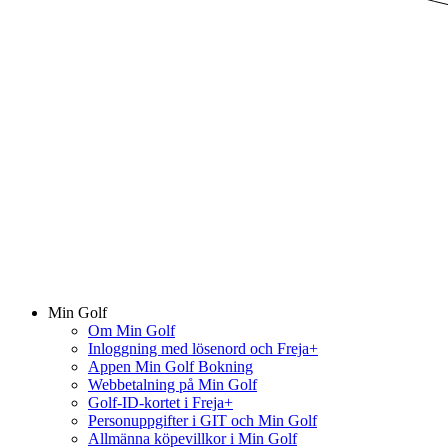
Min Golf
Om Min Golf
Inloggning med lösenord och Freja+
Appen Min Golf Bokning
Webbetalning på Min Golf
Golf-ID-kortet i Freja+
Personuppgifter i GIT och Min Golf
Allmänna köpevillkor i Min Golf