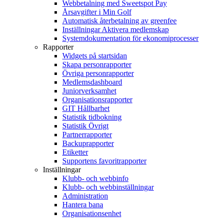
Webbetalning med Sweetspot Pay
Årsavgifter i Min Golf
Automatisk återbetalning av greenfee
Inställningar Aktivera medlemskap
Systemdokumentation för ekonomiprocesser
Rapporter
Widgets på startsidan
Skapa personrapporter
Övriga personrapporter
Medlemsdashboard
Juniorverksamhet
Organisationsrapporter
GIT Hållbarhet
Statistik tidbokning
Statistik Övrigt
Partnerrapporter
Backuprapporter
Etiketter
Supportens favoritrapporter
Inställningar
Klubb- och webbinfo
Klubb- och webbinställningar
Administration
Hantera bana
Organisationsenhet