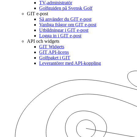
TV-administratör
Golfguiden på Svensk Golf
GIT e-post
Så använder du GIT e-post
Vanliga frågor om GIT e-post
Utbildningar i GIT e-post
Logga in i GIT e-post
API och widgets
GIT Widgets
GIT API-licens
Golfpaket i GIT
Leverantörer med API-koppling