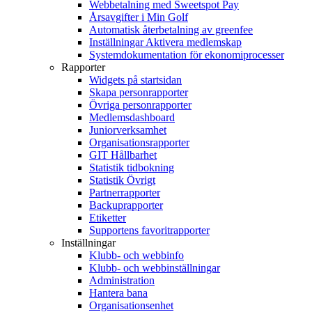
Webbetalning med Sweetspot Pay
Årsavgifter i Min Golf
Automatisk återbetalning av greenfee
Inställningar Aktivera medlemskap
Systemdokumentation för ekonomiprocesser
Rapporter
Widgets på startsidan
Skapa personrapporter
Övriga personrapporter
Medlemsdashboard
Juniorverksamhet
Organisationsrapporter
GIT Hållbarhet
Statistik tidbokning
Statistik Övrigt
Partnerrapporter
Backuprapporter
Etiketter
Supportens favoritrapporter
Inställningar
Klubb- och webbinfo
Klubb- och webbinställningar
Administration
Hantera bana
Organisationsenhet