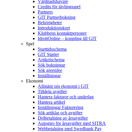
Vårdnadshavare
Credits för tävlingsspel
Partners
GIT Partnerbokning
Behörigheter
Introduktionskort
Klubbens kontaktpersoner
IdrottOnline – koppling till GIT
Spel
Starttidsschema
GIT Starter
Artikelschema
Sök bokningar
Sök greenfee
Inställningar
Ekonomi
Allmänt om ekonomi i GIT
Tilldela avgifter
Hantera fakturor och underlag
Hantera artikel
Inställningar Fakturering
Sök artiklar och avgifter
Delbetalning av årsavgifter
Autogiro för årsavgifter med SITRA
Webbetalning med Swedbank Pay