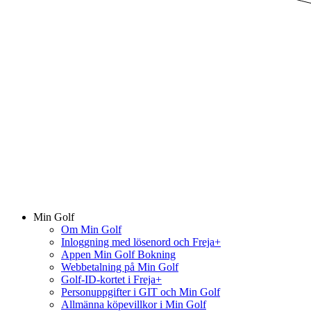
Min Golf
Om Min Golf
Inloggning med lösenord och Freja+
Appen Min Golf Bokning
Webbetalning på Min Golf
Golf-ID-kortet i Freja+
Personuppgifter i GIT och Min Golf
Allmänna köpevillkor i Min Golf