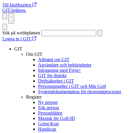
Till klubbsajten
GIT-hjälpen.
Sök på webbplatsen
Logga in i GIT
GIT
Om GIT
Allmänt om GIT
Användare och behörigheter
Inloggning med Freja+
GIT för distrikt
Driftsäkerhet i GIT
Personuppgifter i GIT och Min Golf
Systemdokumentation för ekonomiprocesser
Register
Ny person
Sök person
Personbilden
Maxtak för Golf-ID
Grönt Kort
Handicap